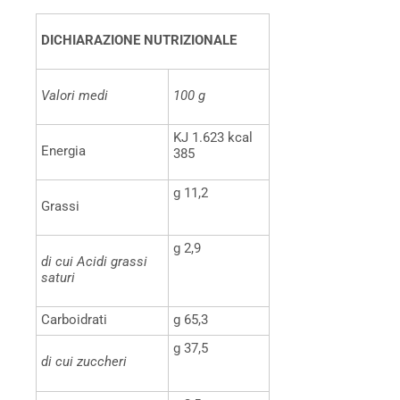
DICHIARAZIONE NUTRIZIONALE
Valori medi
100 g
KJ 1.623 kcal
Energia
385
g 11,2
Grassi
g 2,9
di cui Acidi grassi
saturi
Carboidrati
g 65,3
g 37,5
di cui zuccheri