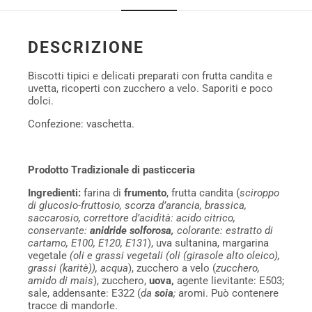
DESCRIZIONE
Biscotti tipici e delicati preparati con frutta candita e
uvetta, ricoperti con zucchero a velo. Saporiti e poco
dolci.
Confezione: vaschetta.
Prodotto Tradizionale di pasticceria
Ingredienti:
farina di
frumento
, frutta candita (
sciroppo
di glucosio-fruttosio, scorza d’arancia, brassica,
saccarosio, correttore d’acidità: acido citrico,
conservante:
anidride solforosa,
colorante: estratto di
cartamo, E100, E120, E131
), uva sultanina, margarina
vegetale
(oli e grassi vegetali (oli (girasole alto oleico),
grassi (karitè)), acqua
), zucchero a velo (
zucchero,
amido di mais
), zucchero,
uova,
agente lievitante: E503;
sale, addensante: E322 (
da
soia
;
aromi. Può contenere
tracce di mandorle.