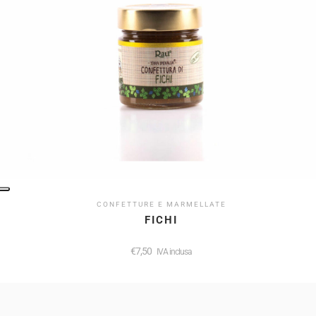
CONFETTURE E MARMELLATE
FICHI
€
7,50
IVA inclusa