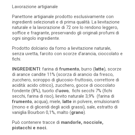
Lavorazione artigianale
Panettone artigianale prodotto esclusivamente con
ingredienti selezionati e di prima qualità.
La lievitazione
naturale e la lavorazione di 72 ore lo rendono leggero,
soffice e fragrante, preservando gli originali profumi di
ogni singolo ingrediente.
Prodotto dolciario da forno a lievitazione naturale,
senza uvetta, farcito con scorze d’arancia, cioccolato e
fichi.
INGREDIENTI
: farina di
frumento
, burro (
latte
), scorze
di arance candite 11% (scorza di arancio da fresco,
zucchero, sciroppo di glucosio-fruttosio, correttore di
acidità: acido citrico), zucchero, gocce di cioccolato
fondente (8%), tuorlo d’
uovo
, fichi secchi 7% (fichi
secchi, farina di riso), lievito naturale 3,9% (farina di
frumento
, acqua), miele,
latte
in polvere, emulsionanti
(mono e di gliceridi degli acidi grassi), sale, estratto di
vaniglia Bourbon 0,1%, malto (
grano
).
Può contenere tracce di
mandorle, nocciole,
pistacchi e
noci.