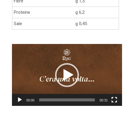
Fibre
g 1,5
Proteine
g 6,2
Sale
g 0,45
Video
Player
00:00
00:31