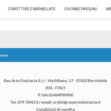
CONFETTURE E MARMELLATE
COLOMBE PASQUALI
MIE
zione.
Rau Arte Dolciaria S.r.l - Via Milano, 17 - 07022 Berchidda
(SS) - ITALY
P. IVA 01464990900
Tel. 079 704153
/
email:
ordini@rauartedolciaria.it
Condizioni di vendita