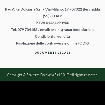
Rau Arte Dolciaria S.r.l - Via Milano, 17 - 07022 Berchidda
(SS) - ITALY
P. IVA 01464990900
Tel. 079 704153
/
email:
ordini@rauartedolciaria.it
Condizioni di vendita
Risoluzione delle controversie online (ODR)
DOCUMENTI LEGALI
Copyright © Rau Arte Dolciaria S.r.l 2017 All rights reserved.